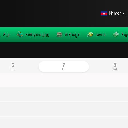
Khmer
កីឡា
កាស៊ីណូអនឡាញ
ម៉ាស៊ីនស្លុត
នេសាទ
គីណ