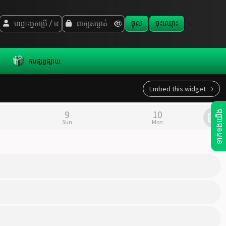
ចូល
ចុះឈ្មោះ
ូ
ការផ្សព្វផ្សាយ
ទាក់ទងយើង