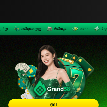
កីឡា
កាស៊ីណូអនឡាញ
ម៉ាស៊ីនស្លុត
នេសាទ
គីណ
ចូល