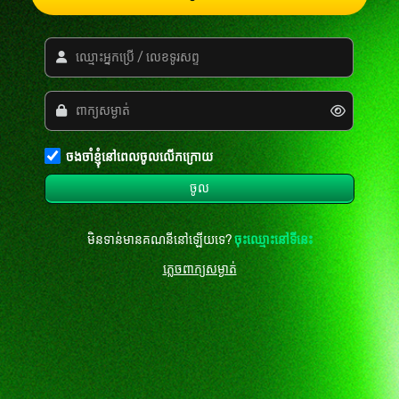
ចងចាំខ្ញុំនៅពេលចូលលើកក្រោយ
ចូល
មិនទាន់មានគណនីនៅឡើយទេ?
ចុះឈ្មោះនៅទីនេះ
ភ្លេចពាក្យសម្ងាត់