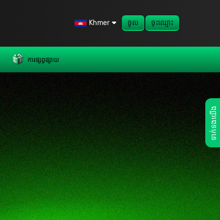
Khmer
ចូល
ចុះឈ្មោះ
ូ
ការផ្សព្វផ្សាយ
ទាក់ទងយើង