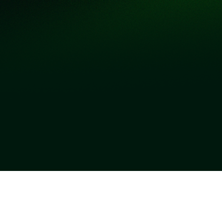
ជំនួយ
ការលេងល្បែងដោយមានការទទួលខុសត្រូវ
គោលនយោបាយឯកជន