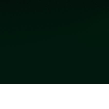
អំពីយើង
ច្បាប់ភ្នាល់