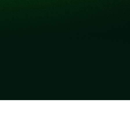
ភាព
ទាក់ទងមកយើង